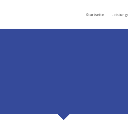
Startseite
Leistung
(M/W/D) IM BEREI
WÄRMEPLANUNG