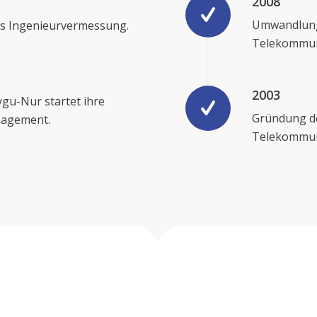
2008
Umwandlung
es Ingenieurvermessung.
Telekommuni
2003
ygu-Nur startet ihre
Gründung de
nagement.
Telekommun