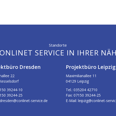
Standorte
ONLINET SERVICE IN IHRER NÄ
ektbüro Dresden
Projektbüro Leipzig
nallee 22
Maximilianallee 11
Kesselsdorf
04129 Leipzig
150 39244-10
Tel.:
035204 42710
150 39244-25
Fax:
07150 39244-25
dresden@conlinet-service.de
E-Mail:
leipzig@conlinet-servic