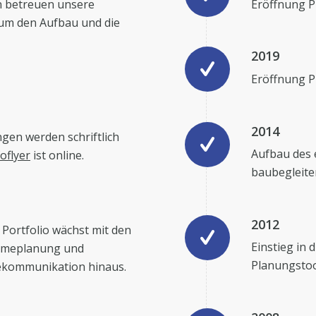
n betreuen unsere
Eröffnung P
um den Aufbau und die
2019
Eröffnung P
2014
gen werden schriftlich
Aufbau des 
oflyer
ist online.
baubegleit
2012
 Portfolio wächst mit den
Einstieg in
rmeplanung und
Planungstoo
lekommunikation hinaus.