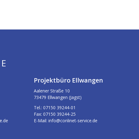
HE
Projektbüro Ellwangen
Aalener Straße 10
73479 Ellwangen (Jagst)
Tel.:
07150 39244-01
Fax:
07150 39244-25
e.de
E-Mail:
info@conlinet-servic
e.de